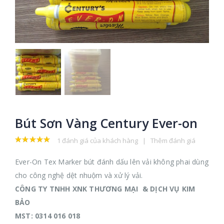
Bút Sơn Vàng Century Ever-on
1
đánh giá của khách hàng
|
Thêm đánh giá
5.00
out
of 5
Ever-On Tex Marker bút đánh dấu lên vải không phai dùng
cho công nghệ dệt nhuộm và xử lý vải.
CÔNG TY TNHH XNK THƯƠNG MẠI & DỊCH VỤ KIM
BẢO
MST: 0314 016 018