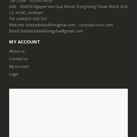
Tax Code : 0314016018
Add : 666/56 Nguyen Van Qua Street, Dong Hung Thuan Ward, Dist
12, HCMC, VietNam
Tel: (+84)931.439.552
Website:
butdanhdaukhongphai.com
,
caosuboctruc.com
Email: butdanhdaukhongphai@gmail.com
MY ACCOUNT
About us
Contact us
My Account
Login