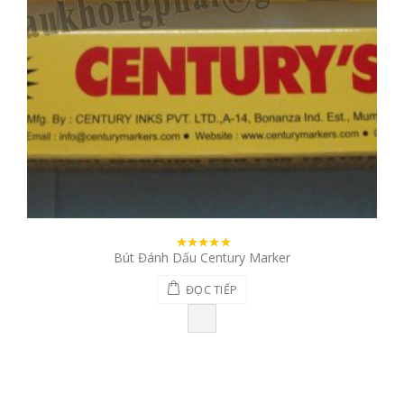
Bút Đánh Dấu Century Marker
5.00
out
of 5
ĐỌC TIẾP