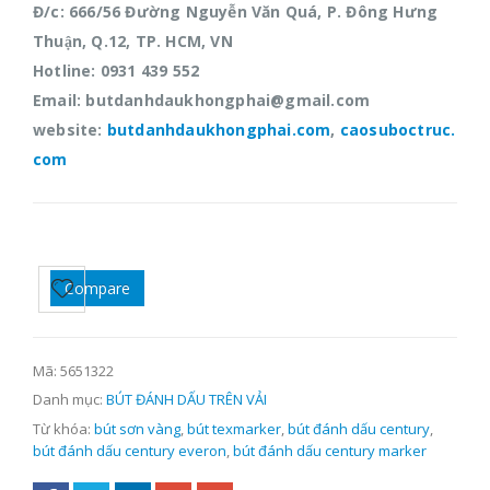
Đ/c: 666/56 Đường Nguyễn Văn Quá, P. Đông Hưng
Thuận, Q.12, TP. HCM, VN
Hotline: 0931 439 552
Email: butdanhdaukhongphai@gmail.com
website:
butdanhdaukhongphai.com
,
caosuboctruc.
com
Compare
Mã:
5651322
Danh mục:
BÚT ĐÁNH DẤU TRÊN VẢI
Từ khóa:
bút sơn vàng
,
bút texmarker
,
bút đánh dấu century
,
bút đánh dấu century everon
,
bút đánh dấu century marker